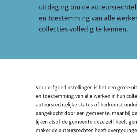
uitdaging om de auteursrechteli
en toestemming van alle werke
collecties volledig te kennen.
Voor erfgoedinstellingen is het een grote u
en toestemming van alle werken in hun collec
auteursrechtelijke status of herkomst onduid
aangekocht door een gemeente, maar bij de 
lijken alsof de gemeente deze zelf heeft ge
maker de auteursrechten heeft overgedragen