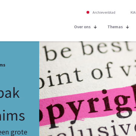
Archievenblad
KIA
Over ons
Themas
ims
pak
aims
een grote