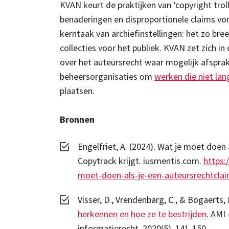
KVAN keurt de praktijken van ‘copyright troll
benaderingen en disproportionele claims v
kerntaak van archiefinstellingen: het zo br
collecties voor het publiek. KVAN zet zich in
over het auteursrecht waar mogelijk afspra
beheersorganisaties om
werken die niet lan
plaatsen.
Bronnen
Engelfriet, A. (2024). Wat je moet doen
Copytrack krijgt. iusmentis.com.
https:
moet-doen-als-je-een-auteursrechtclai
Visser, D., Vrendenbarg, C., & Bogaerts, 
herkennen en hoe ze te bestrijden
. AMI 
informatierecht, 2020(5), 141-150.