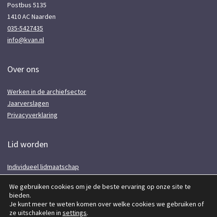
Postbus 5135
1410 AC Naarden
035-5427435
info@kvan.nl
Over ons
Werken in de archiefsector
Jaarverslagen
Privacyverklaring
Lid worden
Individueel lidmaatschap
Voor instellingen
We gebruiken cookies om je de beste ervaring op onze site te
Lidmaatschap opzeggen
bieden.
Aanmelden nieuwsbrief
Je kunt meer te weten komen over welke cookies we gebruiken of
ze uitschakelen in
settings
.