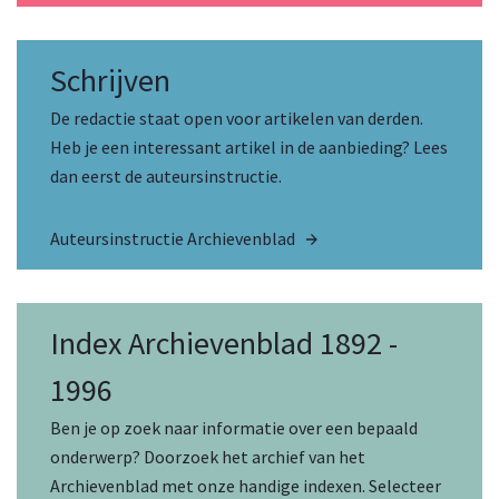
Schrijven
De redactie staat open voor artikelen van derden.
Heb je een interessant artikel in de aanbieding? Lees
dan eerst de auteursinstructie.
Auteursinstructie Archievenblad
Index Archievenblad 1892 -
1996
Ben je op zoek naar informatie over een bepaald
onderwerp? Doorzoek het archief van het
Archievenblad met onze handige indexen. Selecteer