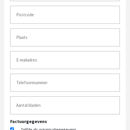
Postcode
*
Plaatsnaam
*
E-
mailadres
*
Telefoonnummer
(optioneel)
Aantal
bladen
*
Factuurgegevens
Zelfde als organisatiegegevens