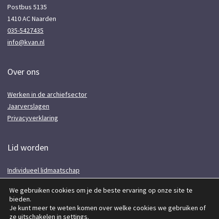
Postbus 5135
1410 AC Naarden
035-5427435
info@kvan.nl
Over ons
Werken in de archiefsector
Jaarverslagen
Privacyverklaring
Lid worden
Individueel lidmaatschap
Voor instellingen
We gebruiken cookies om je de beste ervaring op onze site te
Lidmaatschap opzeggen
bieden.
Aanmelden nieuwsbrief
Je kunt meer te weten komen over welke cookies we gebruiken of
ze uitschakelen in
settings
.