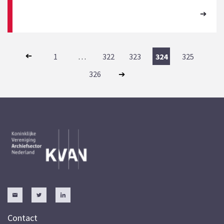
1
…
322
323
324
325
326
Contact