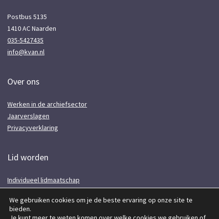
Postbus 5135
1410 AC Naarden
035-5427435
info@kvan.nl
Over ons
Werken in de archiefsector
Jaarverslagen
Privacyverklaring
Lid worden
Individueel lidmaatschap
Voor instellingen
We gebruiken cookies om je de beste ervaring op onze site te
Lidmaatschap opzeggen
bieden.
Aanmelden nieuwsbrief
Je kunt meer te weten komen over welke cookies we gebruiken of