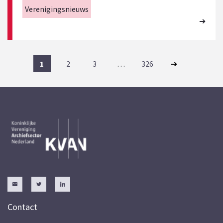
Verenigingsnieuws
1
2
3
…
326
Contact