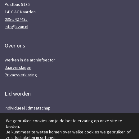
Postbus 5135
1410 AC Naarden
035-5427435
info@kvan.nl
Over ons
Werken in de archiefsector
Jaarverslagen
Privacyverklaring
Lid worden
Individueel lidmaatschap
Voor instellingen
We gebruiken cookies om je de beste ervaring op onze site te
Lidmaatschap opzeggen
bieden.
Aanmelden nieuwsbrief
Je kunt meer te weten komen over welke cookies we gebruiken of
ze uitschakelen in
settings
.