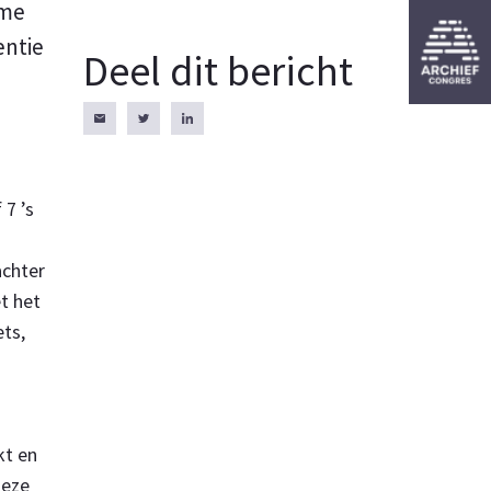
ime
entie
Deel dit bericht
 7 ’s
achter
t het
ts,
kt en
deze