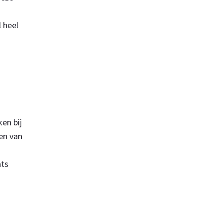
l heel
en bij
sen van
ats