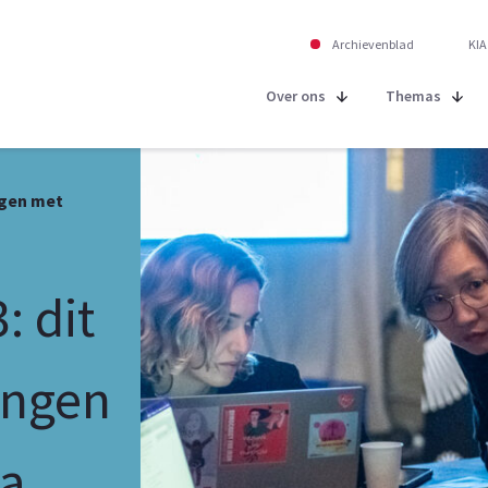
Archievenblad
KIA
Over ons
Themas
ngen met
 dit
ingen
ta