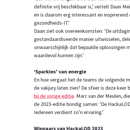
definitie vrij beschikbaar is,’ vertelt Daan 
en is daarom erg interessant en inspirerend 
gezondheids-IT.’
Daan ziet ook overeenkomsten: ‘De uitdaging
gestandaardiseerde manier uitwisselen, dele
onwaarschijnlijk dat bepaalde oplossingen 
waardevol kunnen zijn.’
‘Sparkles’ van energie
En hoe vergaat het de teams de volgende 
de vakjury laten zien? De sfeer is deze kee
bij de vorige editie
. Marc van der Meulen, d
de 2023-editie bondig samen: ‘De HackaLOD h
Iedereen verdient zo’n ervaring.’
Winnaars van HackaLOD 2023