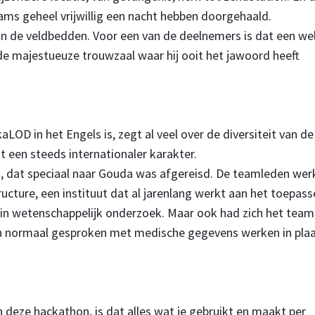
ams geheel vrijwillig een nacht hebben doorgehaald.
 van de veldbedden. Voor een van de deelnemers is dat een we
n de majestueuze trouwzaal waar hij ooit het jawoord heeft
OD in het Engels is, zegt al veel over de diversiteit van de
 een steeds internationaler karakter.
, dat speciaal naar Gouda was afgereisd. De teamleden werk
tructure, een instituut dat al jarenlang werkt aan het toepas
 in wetenschappelijk onderzoek. Maar ook had zich het team
 normaal gesproken met medische gegevens werken in pla
 deze hackathon, is dat alles wat je gebruikt en maakt per