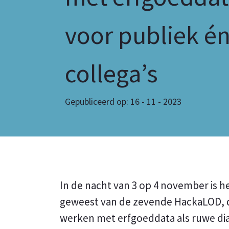
voor publiek é
collega’s
Gepubliceerd op: 16 - 11 - 2023
In de nacht van 3 op 4 november is 
geweest van de zevende HackaLOD, 
werken met erfgoeddata als ruwe di