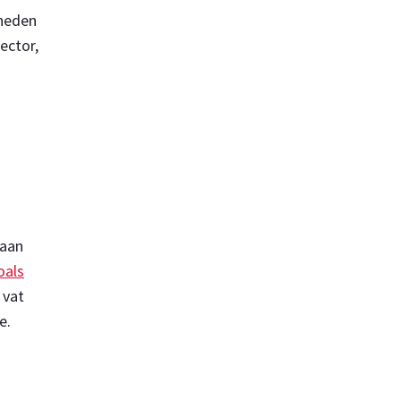
kheden
ector,
 aan
oals
 vat
e.