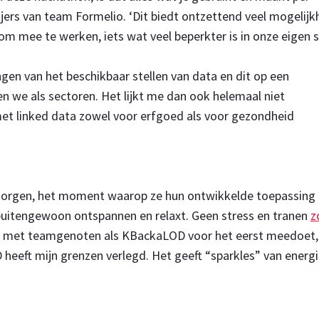
Meijers van team Formelio. ‘Dit biedt ontzettend veel mogelij
om mee te werken, iets wat veel beperkter is in onze eigen s
en van het beschikbaar stellen van data en dit op een
n we als sectoren. Het lijkt me dan ook helemaal niet
met linked data zowel voor erfgoed als voor gezondheid
morgen, het moment waarop ze hun ontwikkelde toepassing
r buitengewoon ontspannen en relaxt. Geen stress en tranen
z
ie met teamgenoten als KBackaLOD voor het eerst meedoet,
eeft mijn grenzen verlegd. Het geeft “sparkles” van energi