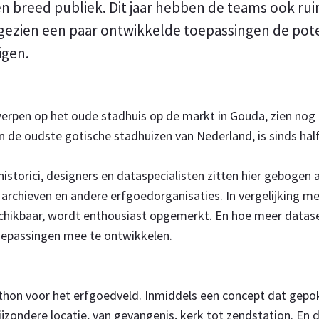
n breed publiek. Dit jaar hebben de teams ook ru
gezien een paar ontwikkelde toepassingen de pot
igen.
werpen op het oude stadhuis op de markt in Gouda, zien nog
n de oudste gotische stadhuizen van Nederland, is sinds half
torici, designers en dataspecialisten zitten hier gebogen 
archieven en andere erfgoedorganisaties. In vergelijking me
eschikbaar, wordt enthousiast opgemerkt. En hoe meer datase
oepassingen mee te ontwikkelen.
hon voor het erfgoedveld. Inmiddels een concept dat gepo
bijzondere locatie, van gevangenis, kerk tot zendstation. En 