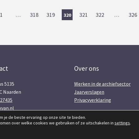
1
318
319
321
322
326
…
320
…
act
Over ons
s 5135
Werken in de archiefsector
C Naarden
Jaarverslagen
427435
Privacyverklaring
van.nl
 je de beste ervaring op onze site te bieden.
komen over welke cookies we gebruiken of ze uitschakelen in
settings
.