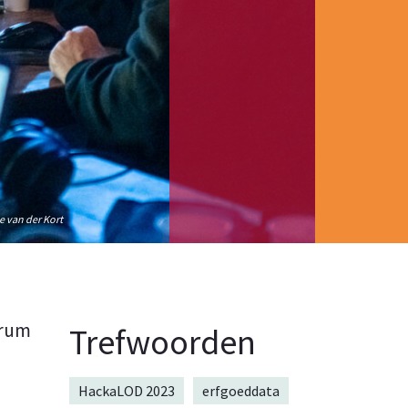
 van der Kort
trum
Trefwoorden
HackaLOD 2023
erfgoeddata