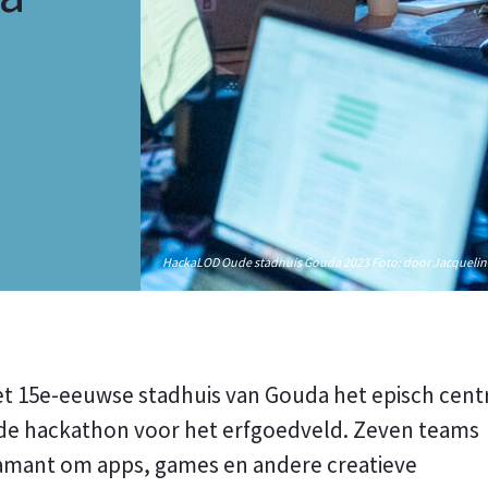
n
HackaLOD Oude stadhuis Gouda 2023 Foto: door Jacqueline
het 15e-eeuwse stadhuis van Gouda het episch cen
de hackathon voor het erfgoedveld. Zeven teams
amant om apps, games en andere creatieve