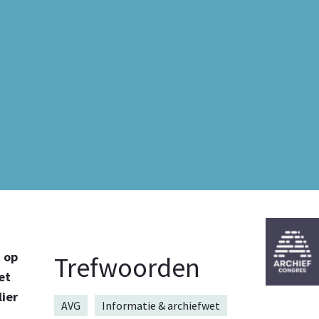
t op
Trefwoorden
et
lier
AVG
Informatie & archiefwet