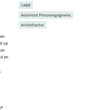
CABR
Autoriteit Persoonsgegevens
Archiefsector
een
rd op
van
id en
g
AP