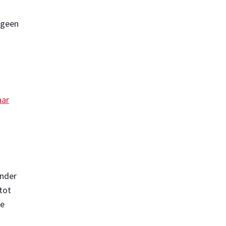
 geen
aar
onder
tot
de