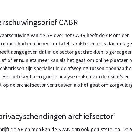
aarschuwingsbrief CABR
waarschuwing van de AP over het CABR heeft de AP om een
n maand had een benen-op-tafel karakter en er is dan ook g
s heeft aangegeven dat in de sector geschrokken is gereagee
af of er nu niets meer kan als het gaat om online plaatsen 
rchivarissen zijn specialist in de afweging tussen openbaarhe
ij. Het betekent: een goede analyse maken van de risico’s en
 op de archiefsector vertrouwen als het gaat om zorgvuldi
 privacyschendingen archiefsector’
hrijft de AP en men kan de KVAN dan ook geruststellen. De 