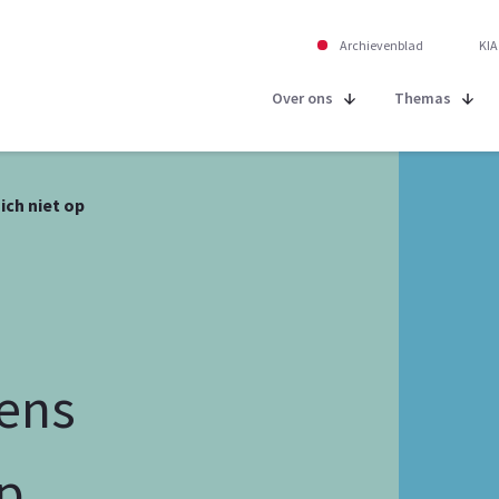
Archievenblad
KIA
Over ons
Themas
ich niet op
ens
op